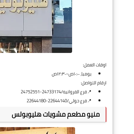
اوقات العمل:
يوميا، ١٠:٠٠ص–١٢:٣٠ص
ارقام التواصل:
📍فرع الفروانيه/24733174-24752551
📍فرع حولي/22644140-22644180
منيو مطعم مشويات هليوبولس