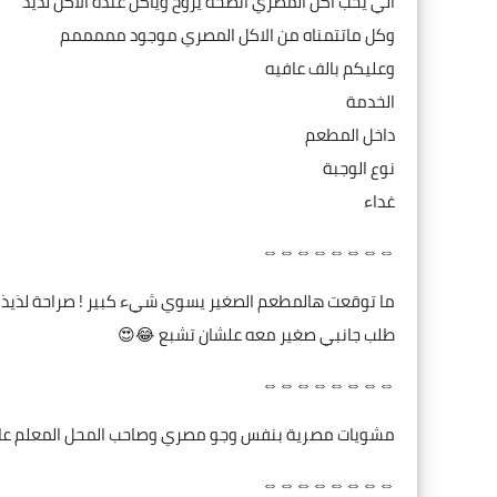
الي يحب اكل المصري انصحه يروح وياكل عنده الأكل لذيذ
وكل ماتتمناه من الاكل المصري موجود مممممم
وعليكم بالف عافيه
الخدمة
داخل المطعم
نوع الوجبة
غداء
⇔⇔⇔⇔⇔⇔⇔⇔
ما توقعت هالمطعم الصغير يسوي شيء كبير ! صراحة لذيذ جداً
طلب جانبي صغير معه علشان تشبع 😂😍
⇔⇔⇔⇔⇔⇔⇔⇔
مشويات مصرية بنفس وجو مصري وصاحب المحل المعلم عادل
⇔⇔⇔⇔⇔⇔⇔⇔