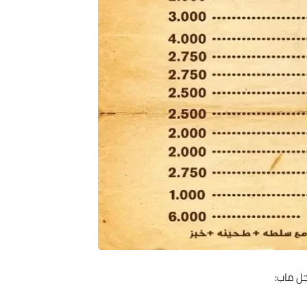
ل ماب: