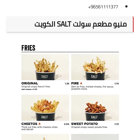
96561111377+
منيو مطعم سولت SALT الكويت