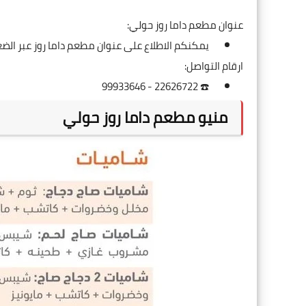
عنوان مطعم داما روز حولي:
يمكنكم الاطلاع على عنوان مطعم داما روز عبر ال
ارقام التواصل:
☎️ 22626722 - 99933646
منيو مطعم داما روز حولي