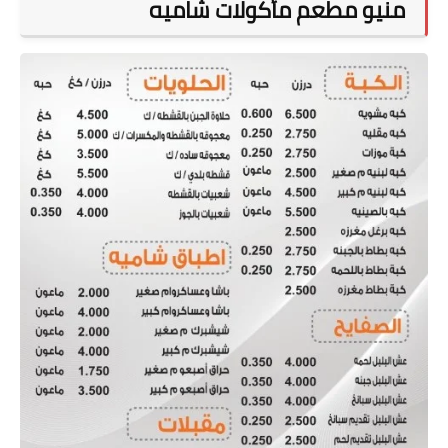
منيو مطعم مأكولات شاميه