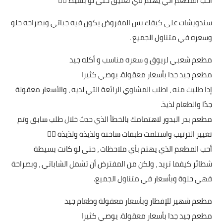
أحب المطعم الي يهتم لاي تعليق حتى لو بسيط 👍🏻
سندويشات على كيفك بس المفروض يكون فيه جباتي وبصراحه حلو
وسعره في متناول الجميع .
مطعم شعبي لريوق و سعره مناسب و أكله جيد
مطعم جيد جدا بأسعار معقولة. يوصي كثيرا
إذا طلبت منه ، اطلب المشاوي الرائعة التي لديه ، والأسعار معقولة
جدًا والطعام لذيذ.
مطعم بدر البدور لاهتمامك بالخطأ الذي حدث خلال طلب سابق وتم
تغيير الترتيب واستلمت طبقات ساخنة ولذيذة ولذيذة 👌🏻
أحب المطعم الذي يهتم بأي ملاحظات ، حتى لو كانت بسيطة
شطائر كيفما تريد ، ولكن من المفترض أن تشمل الشاباتي ، وبصراحة
فهي حلوة وبأسعار في متناول الجميع.
مطعم شهير للإفطار وبأسعار معقولة وطعام جيد
مطعم جيد جدا بأسعار معقولة. يوصي كثيرا