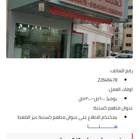
رقم الهاتف:
22646478
اوقات العمل:
يوميا، ٦:٠٠ص–١٢:٠٠ص
عنوان مطعم كستنة:
يمكنكم الاطلاع على عنوان مطعم كستنة عبر الضغط
هـــــــــــنــــــــا