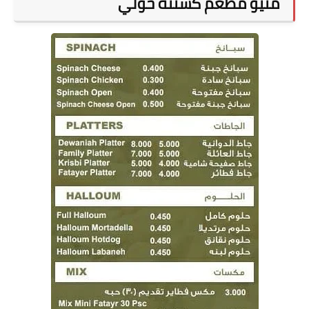
منيو مطعم كستنة حولي