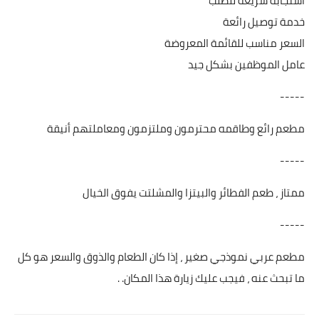
استجابة سريعة للطلب
خدمة توصيل رائعة
السعر مناسب للقائمة المعروضة
عامل الموظفين بشكل جيد
-----
مطعم رائع وطاقمه محترمون وملتزمون ومعاملتهم أنيقة
-----
ممتاز ، طعم الفطائر والبيتزا والمشلتت يفوق الخيال
-----
مطعم عربي نموذجي صغير ، إذا كان الطعام والذوق والسعر هو كل
ما تبحث عنه ، فيجب عليك زيارة هذا المكان. .