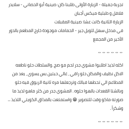
تجربة جميلة - الزيارة الأولى طلبنا كان: صينية أبو الحصاني - سلايدر
فلافل و طبلية ميكس أجبان
الزيارة الثانية كانت عشا: صينية المقبلات
في مدخل سهل للويل جير - الحمامات موجودة خارج المطعم بالدور
الأخير من المجمع
⇔⇔⇔⇔⇔⇔
اكله لذيذ اطلبوا مشوي جدر لحم مو صج .والسلطات حلو ناطعه
الاكل نظيف والمكان حلو راقي ، غالي حبتين بس يسوى ، يعد من
المطاعم الي تحطها فبالك وترجعلها مره ثانية الريوق فيه حلو
وبالشتا القعدات بالهوا حلوه . المشوي جدر من كثر ماهو لذيذ ما
صورته ماكو وقت للتصوير 😁 واستمتعت بالمذاق الكويتي اللذيذ ...
وشكراّ .
⇔⇔⇔⇔⇔⇔