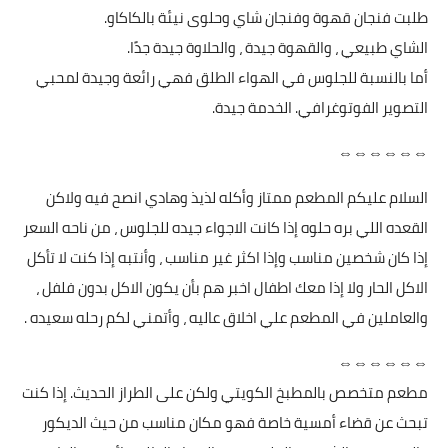
طلبت فنجان قهوة وفنجان شاي وحلوى نيئة بالكاكاو.
الشاي طبيعي ، والقهوة جيدة ، والحلاوة جيدة جدًا.
أما بالنسبة للجلوس في الهواء الطلق فهي رائعة وجيدة لمحبي
التصوير الفوتوغرافي. الخدمة جيدة.
⇔⇔⇔⇔⇔⇔
السلام عليكم المطعم ممتاز وأكله لذيذ وهادي انصح فيه ولاكن
القعده اللي بره حلوه إذا كانت الاجواء جيده للجلوس ، من ناحه السعر
إذا كان شخصين مناسب وإذا اكثر غير مناسب ، وأنتبه إذا كنت لا تأكل
الاكل الحار ولا إذا معك اطفال اخبر هم بأن يكون الاكل بدون فلفل ،
والعاملين في المطعم علي اخلاق عاليه ، وأتمني لكم رحله سعيده .
⇔⇔⇔⇔⇔⇔
مطعم متخصص بالمطبخ الكويتي ولكن على الطراز الحديث. إذا كنت
تبحث عن قضاء أمسية خاصة فهو مكان مناسب من حيث الديكور