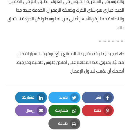
والموسيقى الشعرية. الجلوس في الهواء الطلق رائع في الطقس
الجيد. خياري هو شاي الكرك وكعكة الزعفران. الخدمة جيدة جدا
والنظافة ممتازة والأسعار أعلى من المتوسط ولكن الجودة تستحق
ذلك.
⇔⇔⇔⇔⇔⇔
طعام جيد جدا وخدمة جيدة. الموقع رائع ووقوف السيارات كان
مجانيًا. يحتوي هذا المطعم على أماكن جلوس داخلية وخارجية.
أنصحك أن تذهب لتناول الإفطار.
نشر
تغريد
مشاركة
LinkedIn
Twitter
Facebook
حفظ
مشاركة
إرسال
Email
Whatsapp
Pinterest
طباعة