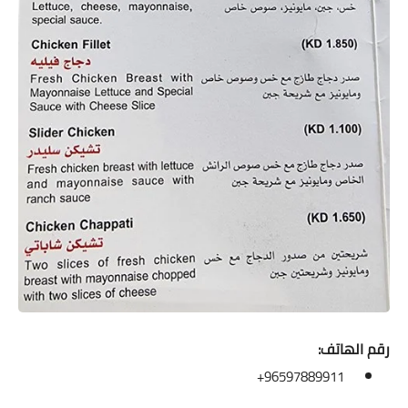
رقم الهاتف:
96597889911+