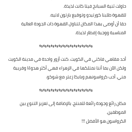
حاولت ثنية السبانخ فيتا كانت لذيذة.
للقهوة طلبنا كورتيدو وتوقيع بارتون لاتيه.
حقا أن أوصى بهذا المكان لتناول القهوة ذات الجودة العالية
المناسبة ووجبة إفطار لذيذة.
⇆⇆⇆⇆⇆⇆⇆⇆⇆⇆⇆⇆⇆⇆
أحد مقاهي فاكتي في الكويت. كنت أزور واحدة في مدينة الكويت
ولكن الآن بما أننا نمتلكها في الزهراء فهي أكثر هدوءًا وقريبة
مني. أحب كرواسونهم وبابكا زعتر مع شوكو.
⇆⇆⇆⇆⇆⇆⇆⇆⇆⇆⇆⇆⇆⇆
مكان رائع وجودة رائعة للمنتج. بالإضافة إلى تعزيز التنوع بين
الموظفين.
الكرواسون هو الأفضل !!!