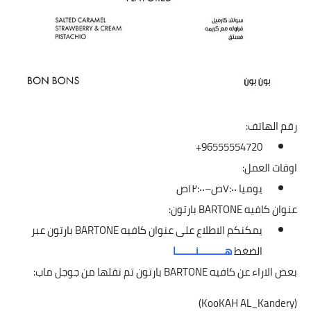
رقم الهاتف:
96555554720+
اوقات العمل:
يوميا ٧:٠٠ص–١٢:٠٠ص
عنوان كافيه BARTONE بارتون:
يمكنكم الاطلاع على عنوان كافيه BARTONE بارتون عبر
الضغط
هـــــــــنـــــــا
بعض الاراء عن كافيه BARTONE بارتون تم نقلها من جوجل ماب:
(KooKAH AL_Kandery)