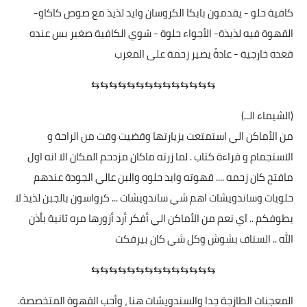
كافية حلو - يقدمون بابكا الكروسان وايد لذيذ مع صوص كاكاو-
القهوة فيه لذيذة- الأجواء حلوة - شوي الكافية صغير بس عنده
قعده خارجية - عادةً يصير زحمة على المغرب
⇆⇆⇆⇆⇆⇆⇆⇆⇆⇆⇆⇆⇆⇆
(الشيماء الــ)
من الأماكن الي استمتعت بزيارتها وقضيت وقت من الراحة و
الاستجمام و قراءة كتاب . لما زرته ماكان مزدحم المكان الا انه اول
مافتح كان زحمه .... قهوته وايد حلوه والبن عالي الجودة عندهم
حلويات وساندويشات اهم شي ساندويشات ... كرواسون بالجبن لذيذ لا
يطوفكم .. اَي نعم من الأماكن الي أفكر أرد أزورها مره ثانية باْذن
الله .. الستاف بشوش وكل شي كان بيرفكت
⇆⇆⇆⇆⇆⇆⇆⇆⇆⇆⇆⇆⇆⇆
المعجنات الطازجة جدا والسندويشات هنا ، وأحب القهوة المتخصصة.