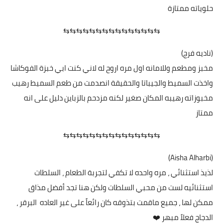
حلوياته ممتازة
⇆⇆⇆⇆⇆⇆⇆⇆⇆⇆⇆⇆⇆⇆⇆
(ناديه فرج)
مخبز ومطعم وللامانه اول مره اروح له لاني كنت ابي خبزة الفوكاشا
واخذت السميط والجيباتا والحقيقة انصدمت من طعم السميط رهيب
مخبوزاته رهيبه المكان صغير لكنه مزدحم بالزباين دليل على انه
ممتاز
⇆⇆⇆⇆⇆⇆⇆⇆⇆⇆⇆⇆⇆⇆⇆
(Aisha Alharbi)
لذيذ استثنائي ، مره واحده لا تكفي لتجربة الطعام ، السلطات
استثنائيه لست من محبي السلطات ولكن هنا تجد أفضل مذاق
ممكن لها ، جميع ماقمت بتذوقه كان رائعاً على غير العاده البرقر ،
الدجاج فعلاً مبهر ❤️