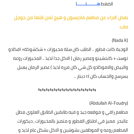
الضغط
هــــــــنـــــــا
بعض الاراء عن مطعم ماديسون و هيج تمن قلها من جوجل
ماب:
(Nada K)
الوجبة كانت فطور .. الطلب كان سلة مخبوزات + شكشوكة+ افكادو
توست + كابتشينو وعصير رمان ( الاكل جدا لذيذ .. المخبوزات روعه
والبيض والافوكادو كل شي كان مرره لذيذ ) عصير الرمان يهبل
يسرسح والحساب كان ١٤ دينار ..
⇆⇆⇆⇆⇆⇆⇆⇆⇆⇆⇆⇆⇆⇆⇆
(Abdullah Al-Foudry)
مطعم راقي و موقعه جيد و فيه طابقين الطابق العلوي مطل
عالبحر مميز في اطباق الفطور و متميز بالمخبوزات ، ديكورات
المطعم روعه و الموظفين بشوشين و الاكل بشكل عام لذيذ و