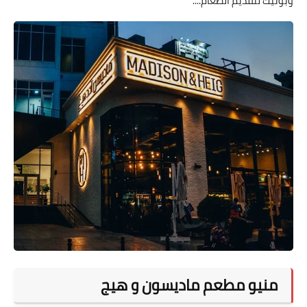
وبوتيك لتقديم الطعام....
منيو مطعم ماديسون و هيج