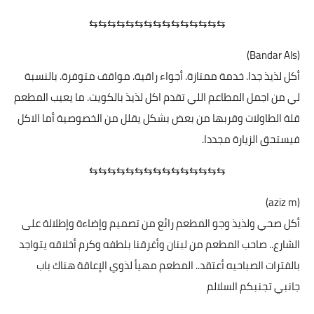
⇆⇆⇆⇆⇆⇆⇆⇆⇆⇆⇆⇆⇆⇆⇆
(Bandar Als)
أكل لذيذ جدا. خدمة ممتازة. أجواء راقية. مواقف متوفرة. بالنسبة
لي من اجمل المطاعم اللي تقدم اكل لذيذ بالكويت. ما يعيب المطعم
قلة الطاولات وقربها من بعض بشكل يقلل من الخصوصية أما الاكل
فيستحق الزيارة مجددا.
⇆⇆⇆⇆⇆⇆⇆⇆⇆⇆⇆⇆⇆⇆⇆
(aziz m)
أكل صحي ولذيذ وجو المطعم رائع من تصميم وإضاءة وإطلالة على
الشارع.. صاحب المطعم من لبنان وأغرقنا بلطفه وكرم أخلاقه يتواجد
بالفترات الصباحيه أعتقد.. المطعم مهيأ لذوي الإعاقة هناك باب
جانبي تجنبكم السلالم