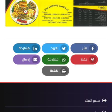
نشر
تغريد
مشاركة
LinkedIn
Twitter
Facebook
حفظ
مشاركة
إرسال
Email
Whatsapp
Pinterest
طباعة
Print
منيو البيك