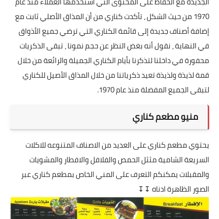
الجديدة مع الحفاظ على المحتوى التي استخدمها العملاء منذ عام
1970 من حيث الشكل ، تأكدت كناري من أن المذاق الأصلي ثابت مع
إضافة أصناف جديدة إلى قائمة الكناري التي ترضي جميع الأذواق
في النهاية ، نقول أنه بغض النظر عن حجم نمونا ، تبقى الذكريات
محفورة في داخلنا لتذكرنا بأيام الكناري الجميلة والرائعة من خلال
قمة لذيذة ولذيذة تعيد ذكرياتنا من خلال المذاق الأصيل للكناري
لتبقى الجميع المفضلة منذ عام 1970.
منيو مطعم كناري
يحتوي مطعم كناري على العديد من الاصناف المتنوعه للاكلات
السريعة الشامية مثثل الحمص والفلافل والافطار والمشويات
والمقبلات يمكنكم التعرف على المني الخاص بمطعم كناري عبر
الصور الظاهرة ادناه ↧↧